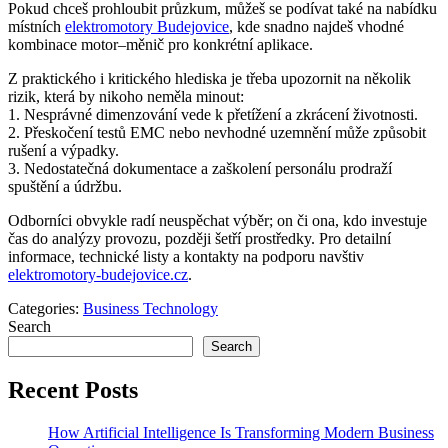
Pokud chceš prohloubit průzkum, můžeš se podívat také na nabídku
místních
elektromotory Budejovice
, kde snadno najdeš vhodné
kombinace motor–měnič pro konkrétní aplikace.
Z praktického i kritického hlediska je třeba upozornit na několik
rizik, která by nikoho neměla minout:
1. Nesprávné dimenzování vede k přetížení a zkrácení životnosti.
2. Přeskočení testů EMC nebo nevhodné uzemnění může způsobit
rušení a výpadky.
3. Nedostatečná dokumentace a zaškolení personálu prodraží
spuštění a údržbu.
Odborníci obvykle radí neuspěchat výběr; on či ona, kdo investuje
čas do analýzy provozu, později šetří prostředky. Pro detailní
informace, technické listy a kontakty na podporu navštiv
elektromotory-budejovice.cz
.
Categories:
Business Technology
Search
Search
Recent Posts
How Artificial Intelligence Is Transforming Modern Business