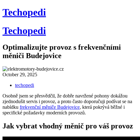
Skip
Techopedi
to
content
Techopedi
Optimalizujte provoz s frekvenčními
měniči Budejovice
October 29, 2025
techopedi
Osobně jsem se přesvědčil, že dobře navržené pohony dokážou
zjednodušit servis i provoz, a proto často doporučuji podívat se na
nabídku
frekvenční měniče Budejovice
, která pokrývá běžné i
specifické požadavky moderních provozů.
Jak vybrat vhodný měnič pro váš provoz