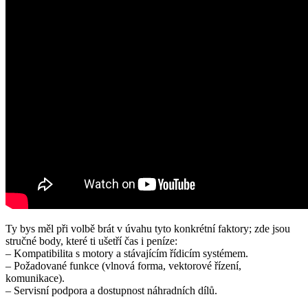
Ty bys měl při volbě brát v úvahu tyto konkrétní faktory; zde jsou
stručné body, které ti ušetří čas i peníze:
– Kompatibilita s motory a stávajícím řídicím systémem.
– Požadované funkce (vlnová forma, vektorové řízení,
komunikace).
– Servisní podpora a dostupnost náhradních dílů.